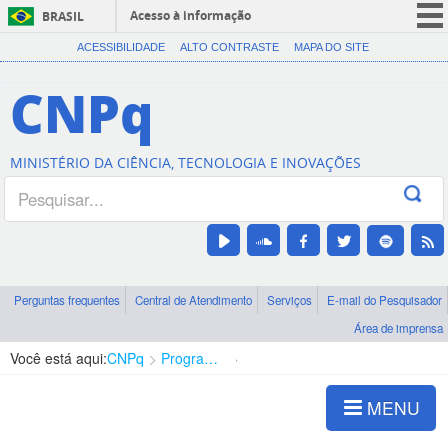
Acesso à informação
BRASIL
CORONAVÍRUS (COVID-19)
ACESSIBILIDADE
ALTO CONTRASTE
MAPA DO SITE
Participe
CNPq
Serviços
Legislação
MINISTÉRIO DA CIÊNCIA, TECNOLOGIA E INOVAÇÕES
Canais
Perguntas frequentes
Central de Atendimento
Serviços
E-mail do Pesquisador
Área de imprensa
Você está aqui:
CNPq
Programa Editorial
Ciências Exatas e da Terra
MENU