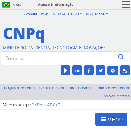
Acesso à informação
BRASIL
CORONAVÍRUS (COVID-19)
ACESSIBILIDADE
ALTO CONTRASTE
MAPA DO SITE
Participe
CNPq
Serviços
Legislação
MINISTÉRIO DA CIÊNCIA, TECNOLOGIA E INOVAÇÕES
Canais
Perguntas frequentes
Central de Atendimento
Serviços
E-mail do Pesquisador
Área de imprensa
Você está aqui:
CNPq
AEX (Expedição Científica)
Relatórios Técnicos
MENU