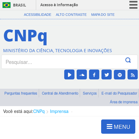
Acesso à informação
BRASIL
CORONAVÍRUS (COVID-19)
ACESSIBILIDADE
ALTO CONTRASTE
MAPA DO SITE
Participe
CNPq
Serviços
Legislação
MINISTÉRIO DA CIÊNCIA, TECNOLOGIA E INOVAÇÕES
Canais
Perguntas frequentes
Central de Atendimento
Serviços
E-mail do Pesquisador
Área de imprensa
Você está aqui:
CNPq
Imprensa
visualização de notícias
MENU