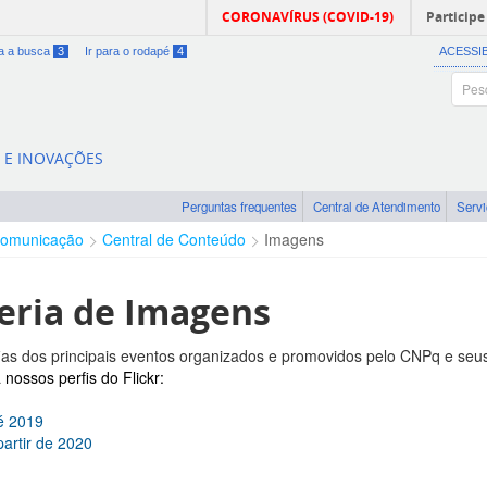
CORONAVÍRUS (COVID-19)
Participe
ra a busca
3
Ir para o rodapé
4
ACESSI
A E INOVAÇÕES
Perguntas frequentes
Central de Atendimento
Serv
omunicação
Central de Conteúdo
Imagens
eria de Imagens
ias dos principais eventos organizados e promovidos pelo CNPq e seus p
nossos perfis do Flickr:
é 2019
partir de 2020