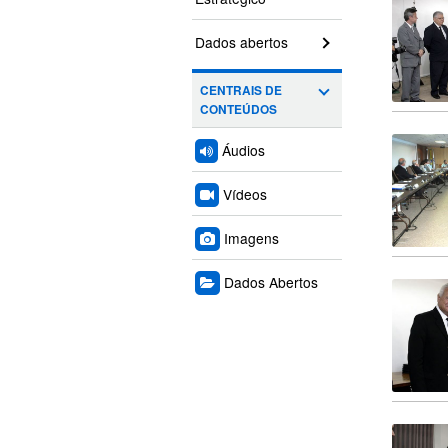
Dados abertos
CENTRAIS DE
CONTEÚDOS
Áudios
Vídeos
Imagens
Dados Abertos