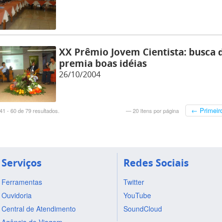
XX Prêmio Jovem Cientista: busca 
premia boas idéias
26/10/2004
← Primeir
1 - 60 de 79 resultados.
— 20 Itens por página
Serviços
Redes Sociais
Ferramentas
Twitter
Ouvidoria
YouTube
Central de Atendimento
SoundCloud
Agência de Viagem