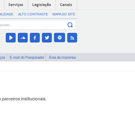
Serviços
Legislação
Canais
BILIDADE
ALTO CONTRASTE
MAPA DO SITE
iços
E-mail do Pesquisador
Área de imprensa
arceiros institucionais.