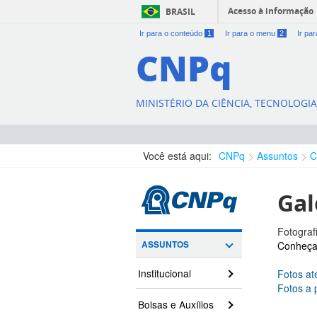
Acesso à informação
BRASIL
Ir para o conteúdo
1
Ir para o menu
2
Ir pa
CNPq
MINISTÉRIO DA CIÊNCIA, TECNOLOGI
Você está aqui:
CNPq
Assuntos
C
Gal
Fotograf
ASSUNTOS
Conheça 
Institucional
Fotos at
Fotos a 
Bolsas e Auxílios