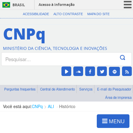
Acesso à informação
BRASIL
CORONAVÍRUS (COVID-19)
ACESSIBILIDADE
ALTO CONTRASTE
MAPA DO SITE
Participe
CNPq
Serviços
Legislação
MINISTÉRIO DA CIÊNCIA, TECNOLOGIA E INOVAÇÕES
Canais
Perguntas frequentes
Central de Atendimento
Serviços
E-mail do Pesquisador
Área de imprensa
Você está aqui:
CNPq
ALI
Histórico
MENU