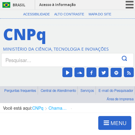
Acesso à informação
BRASIL
CORONAVÍRUS (COVID-19)
ACESSIBILIDADE
ALTO CONTRASTE
MAPA DO SITE
Participe
CNPq
Serviços
Legislação
MINISTÉRIO DA CIÊNCIA, TECNOLOGIA E INOVAÇÕES
Canais
Perguntas frequentes
Central de Atendimento
Serviços
E-mail do Pesquisador
Área de imprensa
Você está aqui:
CNPq
Chamadas
Chamadas públicas
MENU