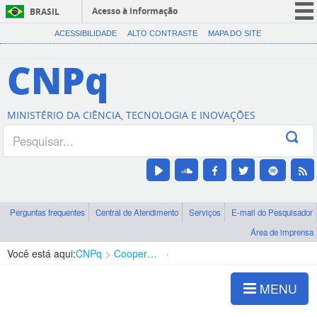
Acesso à informação
BRASIL
CORONAVÍRUS (COVID-19)
ACESSIBILIDADE
ALTO CONTRASTE
MAPA DO SITE
Participe
CNPq
Serviços
Legislação
MINISTÉRIO DA CIÊNCIA, TECNOLOGIA E INOVAÇÕES
Canais
Perguntas frequentes
Central de Atendimento
Serviços
E-mail do Pesquisador
Área de imprensa
Você está aqui:
CNPq
Cooperação Internacional
Apresentação
MENU