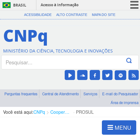
Acesso à informação
BRASIL
CORONAVÍRUS (COVID-19)
ACESSIBILIDADE
ALTO CONTRASTE
MAPA DO SITE
Participe
CNPq
Serviços
Legislação
MINISTÉRIO DA CIÊNCIA, TECNOLOGIA E INOVAÇÕES
Canais
Perguntas frequentes
Central de Atendimento
Serviços
E-mail do Pesquisador
Área de imprensa
Você está aqui:
CNPq
Cooperação Internacional
PROSUL
MENU