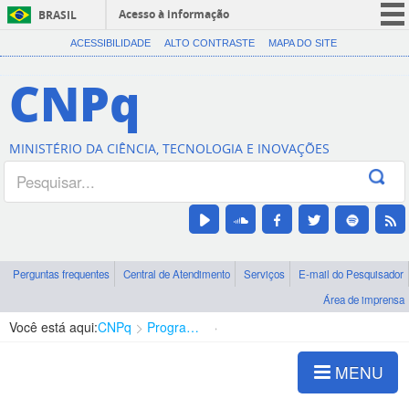
Acesso à informação
BRASIL
CORONAVÍRUS (COVID-19)
ACESSIBILIDADE
ALTO CONTRASTE
MAPA DO SITE
Participe
CNPq
Serviços
Legislação
MINISTÉRIO DA CIÊNCIA, TECNOLOGIA E INOVAÇÕES
Canais
Perguntas frequentes
Central de Atendimento
Serviços
E-mail do Pesquisador
Área de imprensa
Você está aqui:
CNPq
Programa Editorial
Ciências Humanas
MENU