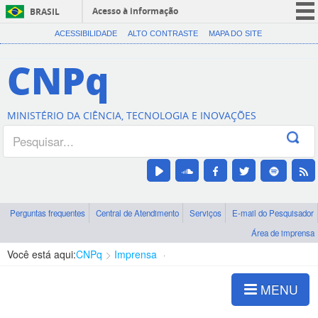
Acesso à informação
BRASIL
CORONAVÍRUS (COVID-19)
ACESSIBILIDADE
ALTO CONTRASTE
MAPA DO SITE
Participe
CNPq
Serviços
Legislação
MINISTÉRIO DA CIÊNCIA, TECNOLOGIA E INOVAÇÕES
Canais
Perguntas frequentes
Central de Atendimento
Serviços
E-mail do Pesquisador
Área de imprensa
Você está aqui:
CNPq
Imprensa
visualização de notícias
MENU