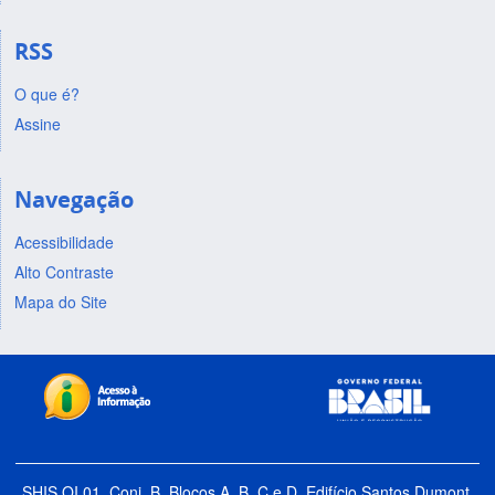
RSS
O que é?
Assine
Navegação
Acessibilidade
Alto Contraste
Mapa do Site
SHIS QI 01, Conj. B, Blocos A, B, C e D, Edifício Santos Dumont,