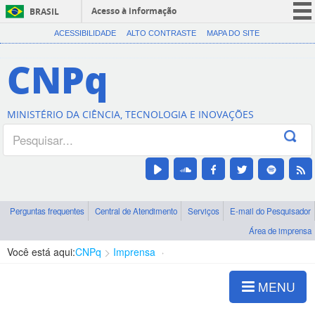
Acesso à informação
BRASIL
CORONAVÍRUS (COVID-19)
ACESSIBILIDADE
ALTO CONTRASTE
MAPA DO SITE
Participe
CNPq
Serviços
Legislação
MINISTÉRIO DA CIÊNCIA, TECNOLOGIA E INOVAÇÕES
Canais
Perguntas frequentes
Central de Atendimento
Serviços
E-mail do Pesquisador
Área de imprensa
Você está aqui:
CNPq
Imprensa
visualização de notícias
MENU