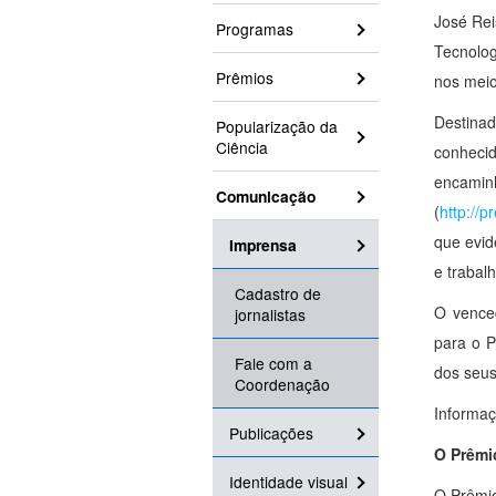
José Rei
Programas
Tecnolog
Prêmios
nos meio
Destina
Popularização da
Ciência
conheci
encami
Comunicação
(
http://p
que evid
Imprensa
e trabal
Cadastro de
O venced
jornalistas
para o P
Fale com a
dos seus
Coordenação
Informa
Publicações
O Prêmi
Identidade visual
O Prêmio