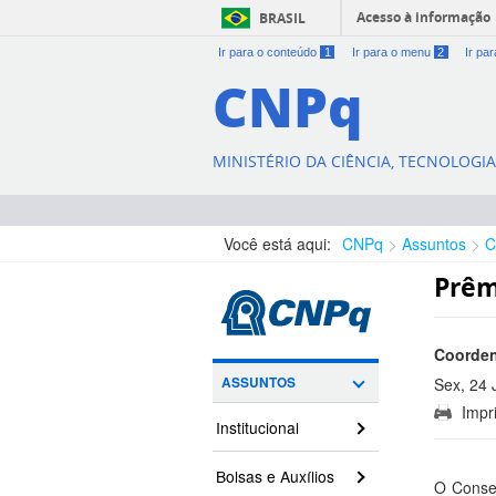
Acesso à informação
BRASIL
Ir para o conteúdo
1
Ir para o menu
2
Ir pa
CNPq
MINISTÉRIO DA CIÊNCIA, TECNOLOGI
Você está aqui:
CNPq
Assuntos
C
Prêm
Coorden
ASSUNTOS
Sex, 24 
Impri
17:09:00
Institucional
Bolsas e Auxílios
O Consel