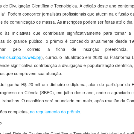
s de Divulgação Científica e Tecnológica. A edição deste ano contempl
ia". Podem concorrer jornalistas profissionais que atuem na difusão d
s de comunicação de massa. As inscrições podem ser feitas até o dia 
do às iniciativas que contribuam significativamente para tornar 
das do grande público, o prêmio é concedido anualmente desde 197
nhar, pelo correio, a ficha de inscrição preenchida,
remios.cnpq.br/web/pjr
), currículo atualizado em 2020 na Plataforma L
encie significativa contribuição à divulgação e popularização científic
hos que comprovem sua atuação.
or ganha R$ 20 mil em dinheiro e diploma, além de participar da R
rogresso da Ciência (SBPC), em julho deste ano, onde o agraciado mi
 trabalhos. O escolhido será anunciado em maio, após reunião da Co
ções completas,
no regulamento do prêmio
.
o
 José Reis de Divulgação Científica e Tecnológica é individual e é at