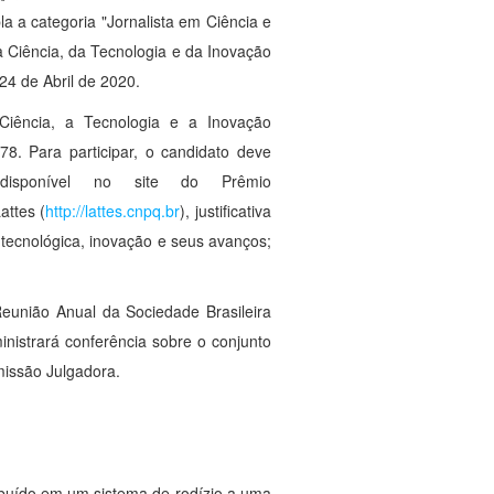
a a categoria "Jornalista em Ciência e
a Ciência, da Tecnologia e da Inovação
24 de Abril de 2020.
a Ciência, a Tecnologia e a Inovação
8. Para participar, o candidato deve
 disponível no site do Prêmio
attes (
http://lattes.cnpq.br
), justificativa
a, tecnológica, inovação e seus avanços;
eunião Anual da Sociedade Brasileira
nistrará conferência sobre o conjunto
missão Julgadora.
ribuído em um sistema de rodízio a uma