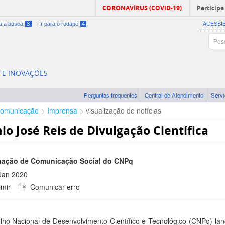
CORONAVÍRUS (COVID-19)
Participe
ra a busca
3
Ir para o rodapé
4
ACESSI
A E INOVAÇÕES
Perguntas frequentes
Central de Atendimento
Serv
omunicação
Imprensa
visualização de notícias
io José Reis de Divulgação Científica
ação de Comunicação Social do CNPq
Jan 2020
mir
Comunicar erro
 -0300
ho Nacional de Desenvolvimento Científico e Tecnológico (CNPq) lanç