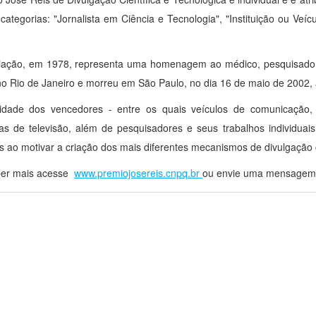
 categorias: "Jornalista em Ciência e Tecnologia", "Instituição ou Ve
.
iação, em 1978, representa uma homenagem ao médico, pesquisador, 
o Rio de Janeiro e morreu em São Paulo, no dia 16 de maio de 2002,
sidade dos vencedores - entre os quais veículos de comunicação, 
s de televisão, além de pesquisadores e seus trabalhos individuai
s ao motivar a criação dos mais diferentes mecanismos de divulgação ci
ber mais acesse
www.premiojosereis.cnpq.br
ou envie uma mensagem