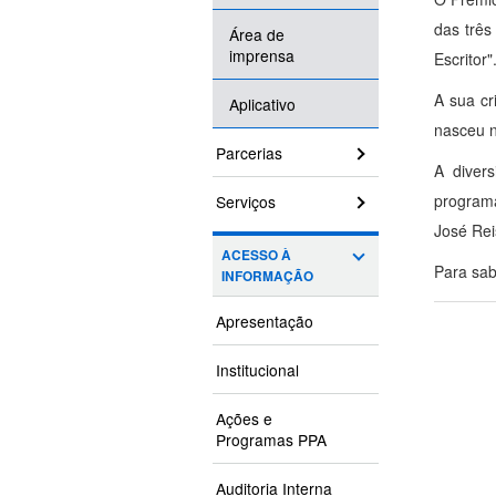
das três
Área de
imprensa
Escritor"
A sua cr
Aplicativo
nasceu n
Parcerias
A diver
programa
Serviços
José Rei
ACESSO À
Para sa
INFORMAÇÃO
Apresentação
Institucional
Ações e
Programas PPA
Auditoria Interna