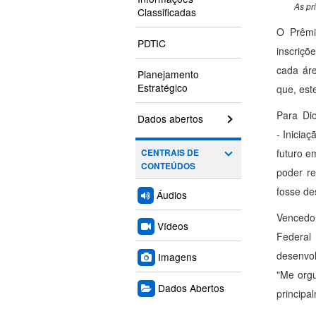
As pr
Classificadas
O Prêmi
PDTIC
inscriçõ
cada áre
Planejamento
Estratégico
que, est
Para Di
Dados abertos
- Inicia
futuro e
CENTRAIS DE
CONTEÚDOS
poder r
fosse de
Áudios
Vencedor
Vídeos
Federal
desenvol
Imagens
"Me orgu
Dados Abertos
principal