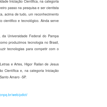
ade Iniciação Cientifica, na categoria
meiro passo na pesquisa e ser cientista
nta, acima de tudo, um reconhecimento
 cientifico e tecnológico. Ainda serve
no, da Universidade Federal do Pampa
omo produzimos tecnologia no Brasil,
duzir tecnologias para competir com o
etras e Artes, Higor Railan de Jesus
 Científica e, na categoria Iniciação
 Santo Amaro -SP.
cnpq.br/web/pdict/