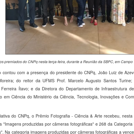
os premiados do CNPq nesta terça-feira, durante a Reunião da SBPC, em Campo G
o contou com a presença do presidente do CNPq, João Luiz de Azev
oreira; do reitor da UFMS Prof. Marcelo Augusto Santos Turine; d
Ferreira Ítavo; e da Diretora do Departamento de Infraestrutura d
 em Ciência do Ministério da Ciência, Tecnologia, Inovações e Com
iativa do CNPq, o Prêmio Fotografia - Ciência & Arte recebeu, nesta
a "Imagens produzidas por câmeras fotográficas" e 268 da Categoria
s". Na categoria imagens produzidas por câmeras fotográficas a venced