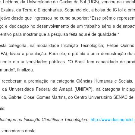
 Leidens, da Universidade de Caxias do Sul (UCS), venceu na modalid
 Exatas, da Terra e Engenharias. Segundo ele, a bolsa de IC foi o pri
jetivo desde que ingressou no curso superior: "Esse prêmio represe
ço e dedicação no desenvolvimento de um trabalho sério e de impacto
entivo para mostrar que a pesquisa feita aqui é de qualidade."
sta categoria, na modalidade Iniciação Tecnológica, Felipe Quiri
A), levou a premiação. Para ele, o prêmio é uma demostração de c
lmente em universidades públicas. "O Brasil tem capacidade de pro
 mundo", finalizou.
receberam a premiação na categoria Ciências Humanas e Sociais, L
- da Universidade Federal do Amapá (UNIFAP), na categoria Iniciação
ica, Gabriel Closel Gomes Martins, do Centro Universitário SENAC de
is:
estaque na Iniciação Científica e Tecnológica
:
http://www.destaqueict.
 vencedores desta