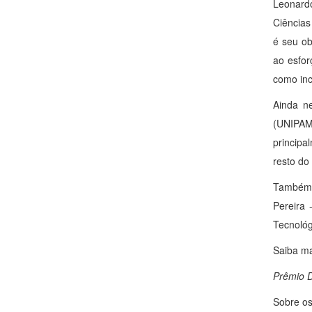
Leonardo
Ciências
é seu ob
ao esfor
como inc
Ainda ne
(UNIPAMP
principa
resto do
Também 
Pereira 
Tecnológ
Saiba ma
Prêmio D
Sobre os