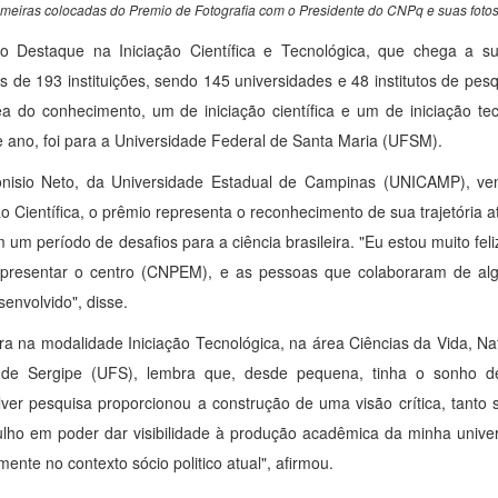
imeiras colocadas do Premio de Fotografia com o Presidente do CNPq e suas fotos
o Destaque na Iniciação Científica e Tecnológica, que chega a s
es de 193 instituições, sendo 145 universidades e 48 institutos de pe
a do conhecimento, um de iniciação científica e um de iniciação tecn
e ano, foi para a Universidade Federal de Santa Maria (UFSM).
onisio Neto, da Universidade Estadual de Campinas (UNICAMP), ven
ção Científica, o prêmio representa o reconhecimento de sua trajetória 
m um período de desafios para a ciência brasileira. "Eu estou muito feli
epresentar o centro (CNPEM), e as pessoas que colaboraram de al
senvolvido", disse.
a na modalidade Iniciação Tecnológica, na área Ciências da Vida, Na
 de Sergipe (UFS), lembra que, desde pequena, tinha o sonho de
ver pesquisa proporcionou a construção de uma visão crítica, tanto s
lho em poder dar visibilidade à produção acadêmica da minha univer
mente no contexto sócio politico atual", afirmou.