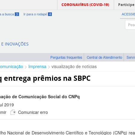
CORONAVÍRUS (COVID-19)
Participe
ra a busca
3
Ir para o rodapé
4
ACESSI
A E INOVAÇÕES
Perguntas frequentes
Central de Atendimento
Serv
omunicação
Imprensa
visualização de notícias
 entrega prêmios na SBPC
ação de Comunicação Social do CNPq
Jul 2019
mir
Comunicar erro
 -0300
ho Nacional de Desenvolvimento Científico e Tecnológico (CNPq) reali