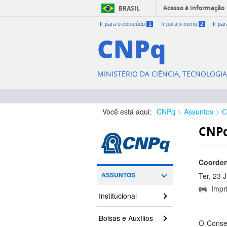
Acesso à informação
BRASIL
Ir para o conteúdo
1
Ir para o menu
2
Ir pa
CNPq
MINISTÉRIO DA CIÊNCIA, TECNOLOGI
Você está aqui:
CNPq
Assuntos
C
CNPq
Coorden
ASSUNTOS
Ter, 23 
Impri
12:08:00
Institucional
Bolsas e Auxílios
O Consel