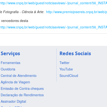
http://www.cnpq.br/web/guest/noticiasviews/-/journal_content/56_
e Fotografia - Ciência & Arte
:
http://www.premiojosereis.cnpq.br/web/p
 vencedores desta
http://www.cnpq.br/web/guest/noticiasviews/-/journal_content/56_
Serviços
Redes Sociais
Ferramentas
Twitter
Ouvidoria
YouTube
Central de Atendimento
SoundCloud
Agência de Viagem
Emissão de Contra-cheques
Declaração de Rendimentos
Assinador Digital