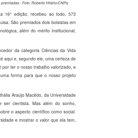
 premiadas - Foto: Roberto Hilário/CNPq
ua 16° edição, recebeu ao todo, 573
squisa. São premiados dois bolsistas em
ológica, além do mérito institucional,
cedor da categoria Ciências da Vida
até aqui e, segundo ele, uma certeza de
z por ter o nosso trabalho valorizado, e
guma forma para que o nosso projeto
thália Araújo Macêdo, da Universidade
 ser cientista. Mas além do sonho,
obre o aspecto científico como social.
sidade e mostrar o valor que ela tem,