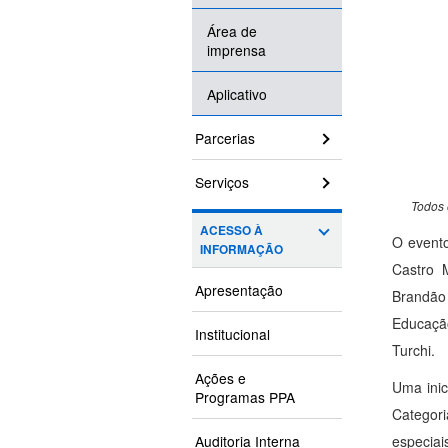
Área de
imprensa
Aplicativo
Parcerias
Serviços
Todos 
ACESSO À
O event
INFORMAÇÃO
Castro M
Apresentação
Brandão 
Educação
Institucional
Turchi.
Ações e
Uma inic
Programas PPA
Categori
Auditoria Interna
especiai