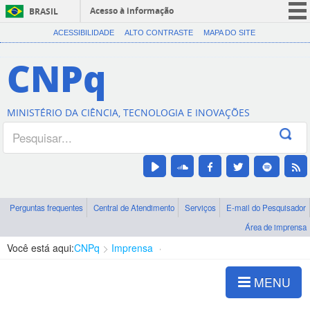
Acesso à informação
BRASIL
CORONAVÍRUS (COVID-19)
ACESSIBILIDADE
ALTO CONTRASTE
MAPA DO SITE
Participe
CNPq
Serviços
Legislação
MINISTÉRIO DA CIÊNCIA, TECNOLOGIA E INOVAÇÕES
Canais
Perguntas frequentes
Central de Atendimento
Serviços
E-mail do Pesquisador
Área de imprensa
Você está aqui:
CNPq
Imprensa
visualização de notícias
MENU