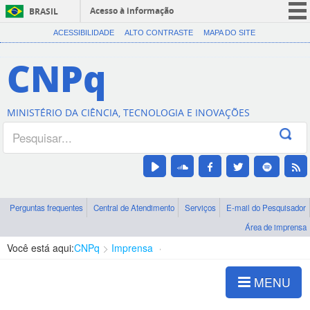
Acesso à informação
BRASIL
CORONAVÍRUS (COVID-19)
ACESSIBILIDADE
ALTO CONTRASTE
MAPA DO SITE
Participe
CNPq
Serviços
Legislação
MINISTÉRIO DA CIÊNCIA, TECNOLOGIA E INOVAÇÕES
Canais
Perguntas frequentes
Central de Atendimento
Serviços
E-mail do Pesquisador
Área de imprensa
Você está aqui:
CNPq
Imprensa
visualização de notícias
MENU