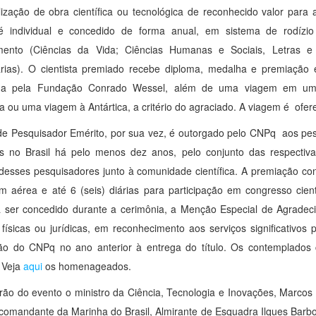
lização de obra científica ou tecnológica de reconhecido valor para
é individual e concedido de forma anual, em sistema de rodíz
mento (Ciências da Vida; Ciências Humanas e Sociais, Letras e 
rias). O cientista premiado recebe diploma, medalha e premiação 
da pela Fundação Conrado Wessel, além de uma viagem em um N
 ou uma viagem à Antártica, a critério do agraciado. A viagem é ofere
 de Pesquisador Emérito, por sua vez, é outorgado pelo CNPq aos pes
s no Brasil há pelo menos dez anos, pelo conjunto das respectivas
esses pesquisadores junto à comunidade científica. A premiação cons
 aérea e até 6 (seis) diárias para participação em congresso cientí
 ser concedido durante a cerimônia, a Menção Especial de Agradec
físicas ou jurídicas, em reconhecimento aos serviços significativos
ção do CNPq no ano anterior à entrega do título. Os contemplad
 Veja
aqui
os homenageados.
arão do evento o ministro da Ciência, Tecnologia e Inovações, Marco
o comandante da Marinha do Brasil, Almirante de Esquadra Ilques Barbo