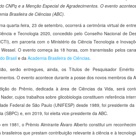
 do CNPq e a Menção Especial de Agradecimentos. O evento acontec
mia Brasileira de Ciências (ABC).
ma quarta-feira, 23 de setembro, ocorrerá a cerimônia virtual de entr
iência e Tecnologia 2020, concedido pelo Conselho Nacional de Des
TI), em parceria com o Ministério da Ciência Tecnologia e Inovaçõ
 Wessel. O evento começa às 18 horas, com transmissão pelos can
do Brasil
e
da
Academia Brasileira de Ciências
.
ião, serão entregues, ainda, os Títulos de Pesquisador Eméri
mentos. O evento acontece durante a posse dos novos membros da Ac
dição do Prêmio, dedicada à área de Ciências da Vida, será conte
 Nader, cujos trabalhos sobre glicobiologia constituem referência inte
dade Federal de São Paulo (UNIFESP) desde 1989, foi presidente da 
ia (SBPC) e, em 2019, foi eleita vice-presidente da ABC.
do em 1981, o Prêmio Almirante Álvaro Alberto constitui um reconhec
as brasileiros que prestam contribuição relevante à ciência e à tecnolo