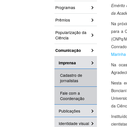
Emérito
Programas
da Acade
Prêmios
Na próxi
para a C
Popularização da
Ciência
(CNPq/MC
Conrado
Comunicação
Marinha 
Imprensa
Na ocas
Agradeci
Cadastro de
jornalistas
Nesta e
Bonciani
Fale com a
Universi
Coordenação
da Ciênc
Publicações
Instituí
Identidade visual
cientist