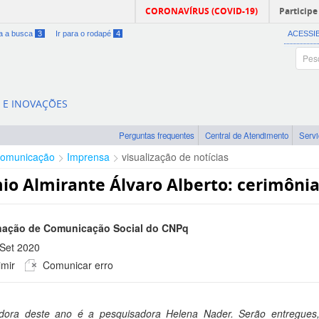
CORONAVÍRUS (COVID-19)
Participe
ra a busca
3
Ir para o rodapé
4
ACESSI
A E INOVAÇÕES
Perguntas frequentes
Central de Atendimento
Serv
omunicação
Imprensa
visualização de notícias
io Almirante Álvaro Alberto: cerimônia
ação de Comunicação Social do CNPq
Set 2020
mir
Comunicar erro
 -0300
dora deste ano é a pesquisadora Helena Nader. Serão entregues,