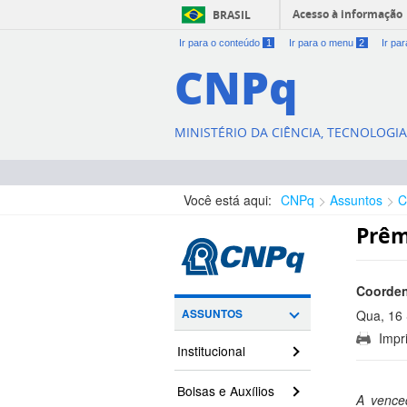
Acesso à informação
BRASIL
Ir para o conteúdo
1
Ir para o menu
2
Ir pa
CNPq
MINISTÉRIO DA CIÊNCIA, TECNOLOGI
Você está aqui:
CNPq
Assuntos
C
Prêm
Coorden
ASSUNTOS
Qua, 16 
Impri
18:30:00
Institucional
Bolsas e Auxílios
A vence