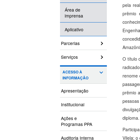
pela rea
Área de
prêmio 
imprensa
conheci
Aplicativo
Engenha
concedi
Parcerias
Amazônia
Serviços
O título
radicado
ACESSO À
renome d
INFORMAÇÃO
passagem
Apresentação
prêmio a
pessoas 
Institucional
divulga
diploma.
Ações e
Programas PPA
Particip
Auditoria Interna
Vilela; 