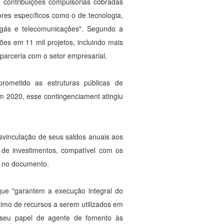
 contribuições compulsórias cobradas
ores específicos como o de tecnologia,
 e gás e telecomunicações". Segundo a
ões em 11 mil projetos, incluindo mais
parceria com o setor empresarial.
ometido as estruturas públicas de
m 2020, esse contingenciament atingiu
desvinculação de seus saldos anuais aos
e de investimentos, compatível com os
I no documento.
que "garantem a execução integral do
imo de recursos a serem utilizados em
e seu papel de agente de fomento às