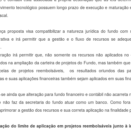
lvimento tecnológico possuem longo prazo de execução e maturação
iscal.
a proposta visa compatibilizar a natureza jurídica do fundo com s
rativa e irá permitir que a gestão e o fluxo de recursos se adequ
o.
eração irá permitir que, não somente os recursos não aplicados no 
os na ampliação da carteira de projetos do Fundo, mas também que
celas de projetos reembolsáveis, os resultados oriundos das 
as e suas aplicações financeiras também sejam aplicados em suas fina
-se ainda que alteração para fundo financeiro e contábil não acarret
não faz da secretaria do fundo atuar como um banco. Como fora ex
primorar a gestão dos recursos e sua correta aplicação na finalidade 
ação do limite de aplicação em projetos reembolsáveis junto à in