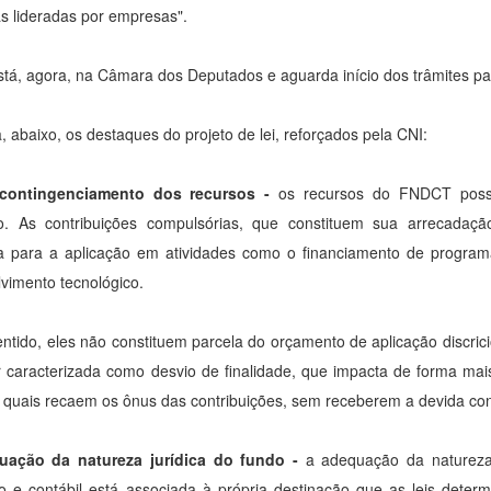
s lideradas por empresas".
tá, agora, na Câmara dos Deputados e aguarda início dos trâmites pa
, abaixo, os destaques do projeto de lei, reforçados pela CNI:
contingenciamento dos recursos
-
os recursos do FNDCT poss
ão. As contribuições compulsórias, que constituem sua arrecadaçã
a para a aplicação em atividades como o financiamento de programa
vimento tecnológico.
ntido, eles não constituem parcela do orçamento de aplicação discricio
 caracterizada como desvio de finalidade, que impacta de forma ma
 quais recaem os ônus das contribuições, sem receberem a devida con
uação da natureza jurídica do fundo -
a adequação da natureza 
ro e contábil está associada à própria destinação que as leis deter