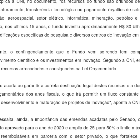
plica a CNI, no documento, "os recursos do fundo são oriundos de
faturamento, transferência tecnológica ou pagamento royalties de set
o, aeroespacial, setor elétrico, informática, mineração, petróleo
ção, nos últimos 15 anos, o fundo investiu aproximadamente R$ 80 bilh
dificações específicas de pesquisa e diversos centros de inovação em 
nto, o contingenciamento que o Fundo vem sofrendo tem compr
vimento científico e os investimentos em inovação. Segundo a CNI, e
recursos arrecadados e consignados na Lei Orçamentária.
to acerta ao garantir a correta destinação legal destes recursos e a 
rçamentários dos anos fiscais, o que irá permitir um fluxo constant
e desenvolvimento e maturação de projetos de inovação", aponta a CN
essalta, ainda, a importância das emendas acadatas pelo Senado, 
o aprovado para o ano de 2020 e amplia de 25 para 50% o limite máx
s reembolsáveis em parceria com o setor privado, o que fortalec