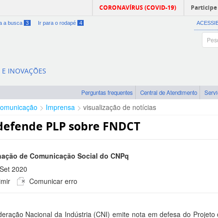
CORONAVÍRUS (COVID-19)
Participe
ra a busca
3
Ir para o rodapé
4
ACESSI
A E INOVAÇÕES
Perguntas frequentes
Central de Atendimento
Serv
omunicação
Imprensa
visualização de notícias
defende PLP sobre FNDCT
ação de Comunicação Social do CNPq
Set 2020
mir
Comunicar erro
 -0300
eração Nacional da Indústria (CNI) emite nota em defesa do Projet