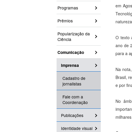
em Agos
Programas
Tecnoló
Prêmios
natureza
Popularização da
O texto
Ciência
ano de 
Comunicação
para a a
Imprensa
Na nota,
Brasil, 
Cadastro de
jornalistas
e por fi
Fale com a
No âmbi
Coordenação
importa
Publicações
milhares
Identidade visual