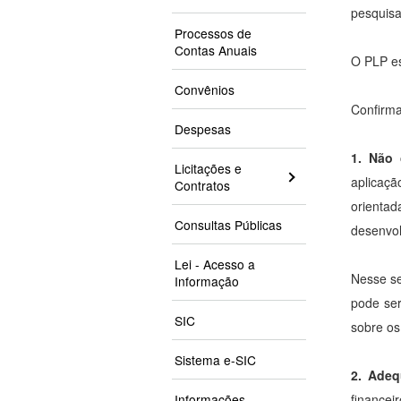
pesquisa
Processos de
Contas Anuais
O PLP es
Convênios
Confirma
Despesas
1. Não 
Licitações e
aplicaç
Contratos
orientad
Consultas Públicas
desenvol
Lei - Acesso a
Nesse se
Informação
pode ser
SIC
sobre os
Sistema e-SIC
2. Adeq
Informações
financei