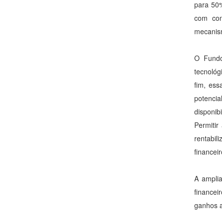
para 50%
com con
mecanis
O Fundo
tecnológ
fim, ess
potenci
disponib
Permitir
rentabil
financei
A amplia
financei
ganhos a