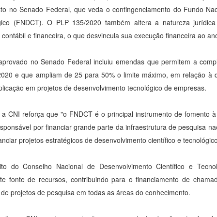
to no Senado Federal, que veda o contingenciamento do Fundo Naci
gico (FNDCT). O PLP 135/2020 também altera a natureza jurídic
 contábil e financeira, o que desvincula sua execução financeira ao ano
 aprovado no Senado Federal incluiu emendas que permitem a compl
2020 e que ampliam de 25 para 50% o limite máximo, em relação à 
plicação em projetos de desenvolvimento tecnológico de empresas.
 a CNI reforça que "o FNDCT é o principal instrumento de fomento à
responsável por financiar grande parte da infraestrutura de pesquisa na
nanciar projetos estratégicos de desenvolvimento científico e tecnológic
to do Conselho Nacional de Desenvolvimento Científico e Tecn
nte fonte de recursos, contribuindo para o financiamento de cham
 de projetos de pesquisa em todas as áreas do conhecimento.