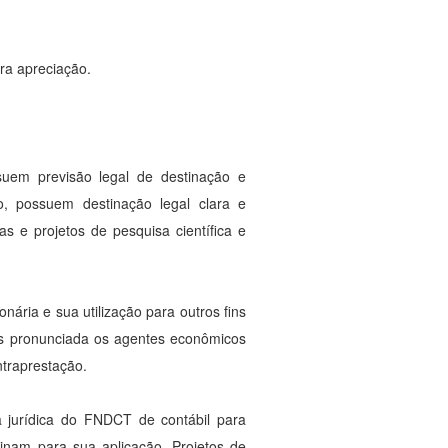
ra apreciação.
uem previsão legal de destinação e
o, possuem destinação legal clara e
s e projetos de pesquisa científica e
nária e sua utilização para outros fins
is pronunciada os agentes econômicos
traprestação.
jurídica do FNDCT de contábil para
minam para sua aplicação. Projetos de