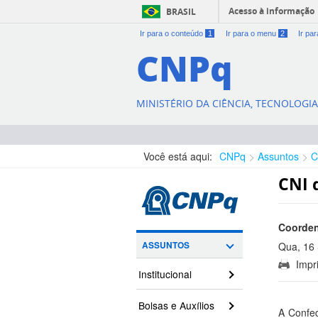
Acesso à informação
BRASIL
Ir para o conteúdo
1
Ir para o menu
2
Ir pa
CNPq
MINISTÉRIO DA CIÊNCIA, TECNOLOGI
Você está aqui:
CNPq
Assuntos
C
CNI 
Coorden
ASSUNTOS
Qua, 16 
Impri
16:38:00
Institucional
Bolsas e Auxílios
A Confed