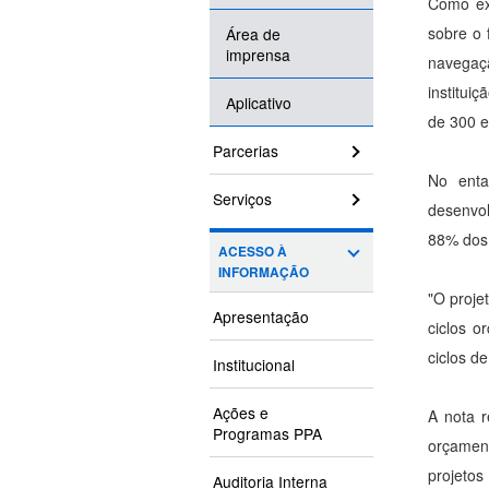
Como ex
sobre o 
Área de
imprensa
navegaçã
institui
Aplicativo
de 300 e
Parcerias
No enta
Serviços
desenvol
88% dos 
ACESSO À
INFORMAÇÃO
"O proje
Apresentação
ciclos o
ciclos d
Institucional
Ações e
A nota r
Programas PPA
orçament
projeto
Auditoria Interna