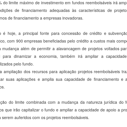
 do limite máximo de investimento em fundos reembolsáveis irá amp
dições de financiamento adequadas às características de projetos
mos de financiamento a empresas inovadoras.
 é hoje, a principal fonte para concessão de crédito e subvenç
ico, com 900 empresas beneficiadas pelo crédito a custos mais com
a mudança além de permitir a alavancagem de projetos voltados pa
al para dinamizar a economia, também irá ampliar a capacida
ilizados pelo fundo.
 a ampliação dos recursos para aplicação projetos reembolsáveis t
izar suas aplicações e amplia sua capacidade de financiamento e a
ros.
ção do limite combinada com a mudança da natureza jurídica do fu
ros que irão capitalizar o fundo e ampliar a capacidade de apoio a p
 serem auferidos com os projetos reembolsáveis.