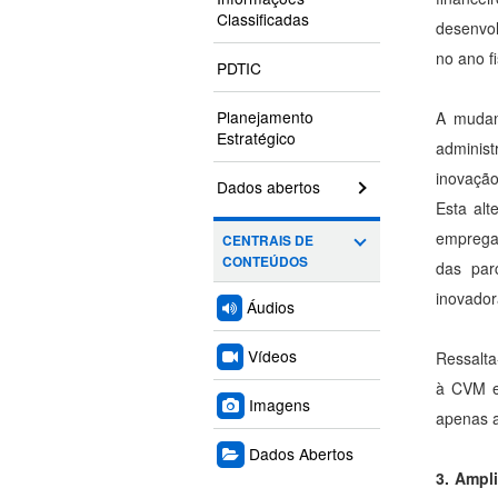
Classificadas
desenvo
no ano f
PDTIC
Planejamento
A mudanç
Estratégico
administ
inovaçã
Dados abertos
Esta alt
empregad
CENTRAIS DE
CONTEÚDOS
das par
inovador
Áudios
Vídeos
Ressalta
à CVM e 
Imagens
apenas a
Dados Abertos
3. Ampli