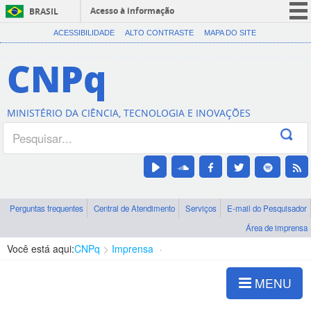
Acesso à informação
BRASIL
CORONAVÍRUS (COVID-19)
ACESSIBILIDADE
ALTO CONTRASTE
MAPA DO SITE
Participe
CNPq
Serviços
Legislação
MINISTÉRIO DA CIÊNCIA, TECNOLOGIA E INOVAÇÕES
Canais
Perguntas frequentes
Central de Atendimento
Serviços
E-mail do Pesquisador
Área de imprensa
Você está aqui:
CNPq
Imprensa
visualização de notícias
MENU