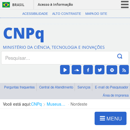
Acesso à informação
BRASIL
CORONAVÍRUS (COVID-19)
ACESSIBILIDADE
ALTO CONTRASTE
MAPA DO SITE
Participe
CNPq
Serviços
Legislação
MINISTÉRIO DA CIÊNCIA, TECNOLOGIA E INOVAÇÕES
Canais
Perguntas frequentes
Central de Atendimento
Serviços
E-mail do Pesquisador
Área de imprensa
Você está aqui:
CNPq
Museus e Centros de Ciência
Nordeste
MENU