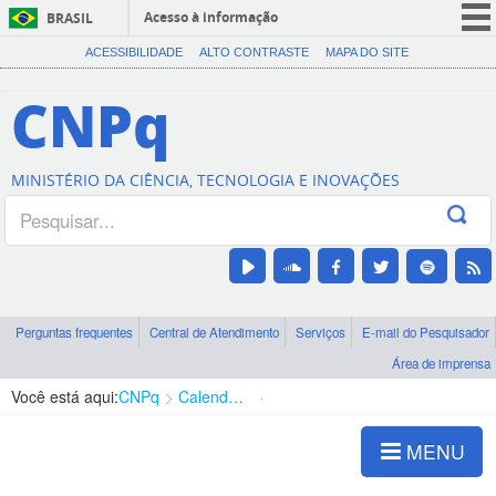
Acesso à informação
BRASIL
CORONAVÍRUS (COVID-19)
ACESSIBILIDADE
ALTO CONTRASTE
MAPA DO SITE
Participe
CNPq
Serviços
Legislação
MINISTÉRIO DA CIÊNCIA, TECNOLOGIA E INOVAÇÕES
Canais
Perguntas frequentes
Central de Atendimento
Serviços
E-mail do Pesquisador
Área de imprensa
Você está aqui:
CNPq
Calendários
Bolsas no país
MENU