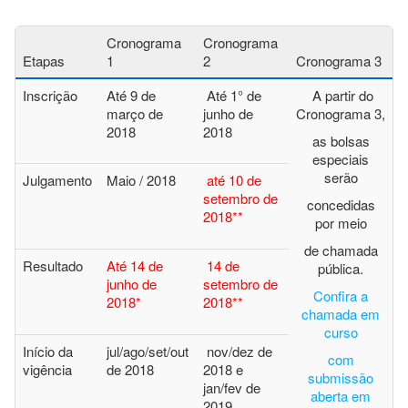
Cronograma
Cronograma
Etapas
1
2
Cronograma 3
Inscrição
Até 9 de
Até 1° de
A partir do
março de
junho de
Cronograma 3,
2018
2018
as bolsas
especiais
serão
Julgamento
Maio / 2018
até 10 de
setembro de
concedidas
2018**
por meio
de chamada
Resultado
Até 14 de
14 de
pública.
junho de
setembro de
Confira a
2018*
2018**
chamada em
curso
Início da
jul/ago/set/out
nov/dez de
com
vigência
de 2018
2018 e
submissão
jan/fev de
aberta em
2019