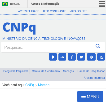
Acesso à informação
BRASIL
CORONAVÍRUS (COVID-19)
ACESSIBILIDADE
ALTO CONTRASTE
MAPA DO SITE
Participe
CNPq
Serviços
Legislação
MINISTÉRIO DA CIÊNCIA, TECNOLOGIA E INOVAÇÕES
Canais
Perguntas frequentes
Central de Atendimento
Serviços
E-mail do Pesquisador
Área de imprensa
Você está aqui:
CNPq
Memória do CNPq
Bibliografia
MENU