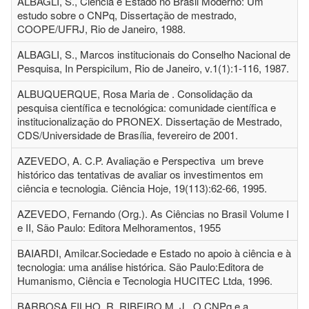
ALBAGLI, S., Ciência e Estado no Brasil Moderno: Um
estudo sobre o CNPq, Dissertação de mestrado,
COOPE/UFRJ, Rio de Janeiro, 1988.
ALBAGLI, S., Marcos institucionais do Conselho Nacional de
Pesquisa, In Perspicilum, Rio de Janeiro, v.1(1):1-116, 1987.
ALBUQUERQUE, Rosa Maria de . Consolidação da
pesquisa científica e tecnológica: comunidade científica e
institucionalização do PRONEX. Dissertação de Mestrado,
CDS/Universidade de Brasília, fevereiro de 2001.
AZEVEDO, A. C.P. Avaliação e Perspectiva um breve
histórico das tentativas de avaliar os investimentos em
ciência e tecnologia. Ciência Hoje, 19(113):62-66, 1995.
AZEVEDO, Fernando (Org.). As Ciências no Brasil Volume I
e II, São Paulo: Editora Melhoramentos, 1955
BAIARDI, Amilcar.Sociedade e Estado no apoio à ciência e à
tecnologia: uma análise histórica. São Paulo:Editora de
Humanismo, Ciência e Tecnologia HUCITEC Ltda, 1996.
BARBOSA FILHO, R. RIBEIRO M. J.. O CNPq e a