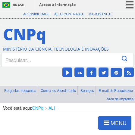
Acesso à informação
BRASIL
CORONAVÍRUS (COVID-19)
ACESSIBILIDADE
ALTO CONTRASTE
MAPA DO SITE
Participe
CNPq
Serviços
Legislação
MINISTÉRIO DA CIÊNCIA, TECNOLOGIA E INOVAÇÕES
Canais
Perguntas frequentes
Central de Atendimento
Serviços
E-mail do Pesquisador
Área de imprensa
Você está aqui:
CNPq
ALI
Apresentação
MENU