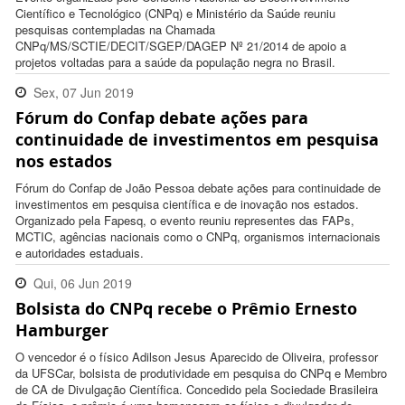
Científico e Tecnológico (CNPq) e Ministério da Saúde reuniu
pesquisas contempladas na Chamada
CNPq/MS/SCTIE/DECIT/SGEP/DAGEP Nº 21/2014 de apoio a
projetos voltadas para a saúde da população negra no Brasil.
Sex, 07 Jun 2019
Fórum do Confap debate ações para
17:47:00 -0300
continuidade de investimentos em pesquisa
nos estados
Fórum do Confap de João Pessoa debate ações para continuidade de
investimentos em pesquisa científica e de inovação nos estados.
Organizado pela Fapesq, o evento reuniu representes das FAPs,
MCTIC, agências nacionais como o CNPq, organismos internacionais
e autoridades estaduais.
Qui, 06 Jun 2019
Bolsista do CNPq recebe o Prêmio Ernesto
18:41:00 -0300
Hamburger
O vencedor é o físico Adilson Jesus Aparecido de Oliveira, professor
da UFSCar, bolsista de produtividade em pesquisa do CNPq e Membro
de CA de Divulgação Científica. Concedido pela Sociedade Brasileira