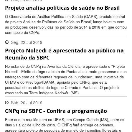
Projeto analisa políticas de saúde no Brasil
16:55:00 -0300
O Observatório de Análise Política em Saúde (OAPS), produto central
do projeto Análise de Políticas de Saúde no Brasil, lança boletim com
as produções desenvolvidas no período de 2014 a 2018 em que contou
com apoio do CNPq.
Seg, 22 Jul 2019
Projeto Noleedi é apresentado ao público na
17:06:00 -0300
Reunião da SBPC
No estande do CNPq na Avenida da Ciência, é apresentado o "Projeto
Noleedi - Efeito do fogo na biota do Pantanal sul-mato-grossense e sua
interação com os diferentes regimes de inundação", uma iniciativa da
UFMS e do Prevfogo/IBAMA, apoiada pelo CNPq, que está
pesquisando os efeitos do fogo no Cerrado e Pantanal. O projeto é
executado na Terra Indígena Kadiwéu (MS).
Sáb, 20 Jul 2019
CNPq na SBPC - Confira a programação
14:19:00 -0300
Este ano, a reunião será na UFMS, em Campo Grande (MS), entre os
dias 21 a 27 de julho de 2019. O CNPq fará entrega de prêmios,
apresentará projeto de pesquisa de manejo de incêndios florestais e