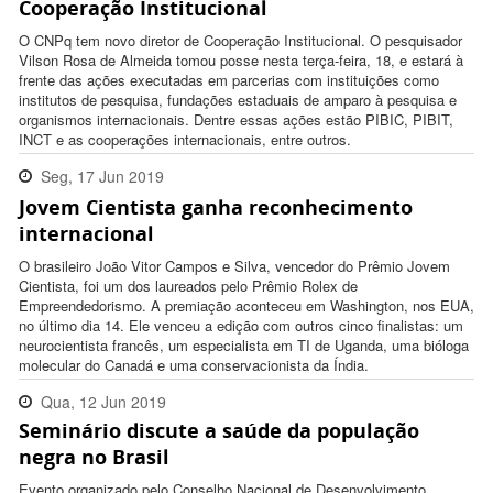
Cooperação Institucional
O CNPq tem novo diretor de Cooperação Institucional. O pesquisador
Vilson Rosa de Almeida tomou posse nesta terça-feira, 18, e estará à
frente das ações executadas em parcerias com instituições como
institutos de pesquisa, fundações estaduais de amparo à pesquisa e
organismos internacionais. Dentre essas ações estão PIBIC, PIBIT,
INCT e as cooperações internacionais, entre outros.
Seg, 17 Jun 2019
Jovem Cientista ganha reconhecimento
11:10:00 -0300
internacional
O brasileiro João Vitor Campos e Silva, vencedor do Prêmio Jovem
Cientista, foi um dos laureados pelo Prêmio Rolex de
Empreendedorismo. A premiação aconteceu em Washington, nos EUA,
no último dia 14. Ele venceu a edição com outros cinco finalistas: um
neurocientista francês, um especialista em TI de Uganda, uma bióloga
molecular do Canadá e uma conservacionista da Índia.
Qua, 12 Jun 2019
Seminário discute a saúde da população
15:05:00 -0300
negra no Brasil
Evento organizado pelo Conselho Nacional de Desenvolvimento