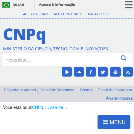
Acesso à informação
BRASIL
CORONAVÍRUS (COVID-19)
ACESSIBILIDADE
ALTO CONTRASTE
MAPA DO SITE
Participe
CNPq
Serviços
Legislação
MINISTÉRIO DA CIÊNCIA, TECNOLOGIA E INOVAÇÕES
Canais
Perguntas frequentes
Central de Atendimento
Serviços
E-mail do Pesquisador
Área de imprensa
Você está aqui:
CNPq
Área de imprensa
Resultados e Impactos
MENU