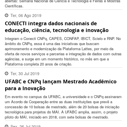
abertas: Semana Nacional de Ciência e Tecnologia e Feiras e Mostras
Científicas.
Ter, 06 Ago 2019
CONECTI integra dados nacionais de
17:35:00 -0300
educação, ciência, tecnologia e inovação
Integram o Conecti CNPq, CAPES, CONFAP, IBICT, Scielo e RNP. No
âmbito do CNPq, essa é uma das iniciativas que buscam
aprimoramento e modernização da Plataforma Lattes, por meio da
oferta de novos serviços e parcerias e integração de dados com outras
agências, e surge em um momento histórico, no mês em que a
Plataforma completa 20 anos de criação.
Ter, 30 Jul 2019
UFABC e CNPq lançam Mestrado Acadêmico
17:26:00 -0300
para a Inovação
Em evento no campus da UFABC, a universidade e o CNPq assinaram
um Acordo de Cooperação entre as duas instituições que prevê a
concessão de 10 bolsas de mestrado, além de 20 bolsas de iniciação
tecnológica para projetos do MAI. A UFABC amplia, assim, o projeto
piloto do MAI, iniciado em 2018, com sete bolsas de mestrado.
Sex, 26 Jul 2019