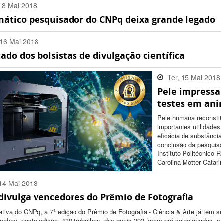
18 Mai 2018
ático pesquisador do CNPq deixa grande legado
:00 -0300
16 Mai 2018
ado dos bolsistas de divulgação científica
:00 -0300
Ter, 15 Mai 2018
Pele impressa
18:02:00 -0300
testes em ani
Pele humana reconsti
importantes utilidade
eficácia de substânci
conclusão da pesquis
Instituto Politécnico
Carolina Motter Catari
14 Mai 2018
divulga vencedores do Prêmio de Fotografia
:00 -0300
ativa do CNPq, a 7ª edição do Prêmio de Fotografia - Ciência & Arte já tem 
cebeu, nesta edição, 430 trabalhos, dos quais 292 foram pré-selecionados, 