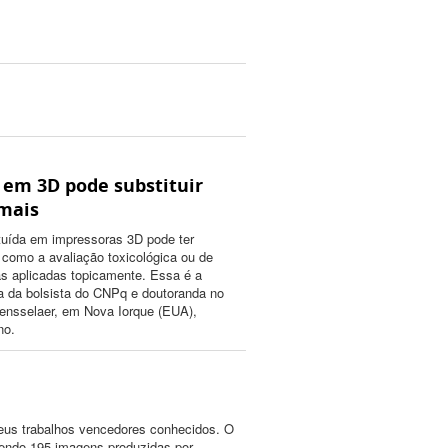
 em 3D pode substituir
mais
tuída em impressoras 3D pode ter
s como a avaliação toxicológica ou de
as aplicadas topicamente. Essa é a
a da bolsista do CNPq e doutoranda no
 Rensselaer, em Nova Iorque (EUA),
no.
seus trabalhos vencedores conhecidos. O
sendo 195 imagens produzidas por