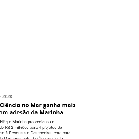
z 2020
Ciência no Mar ganha mais
0300
com adesão da Marinha
CNPq e Marinha proporcionou a
e R$ 2 milhões para 4 projetos da
io à Pesquisa e Desenvolvimento para
de Derramamento de Óleo na Costa