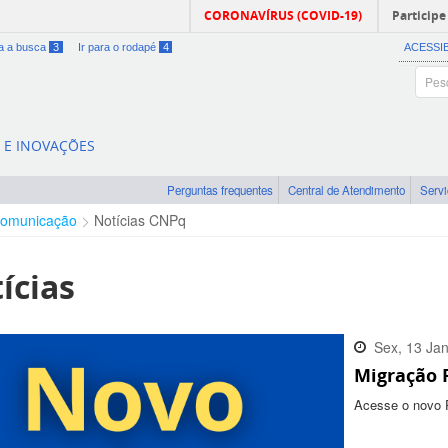
CORONAVÍRUS (COVID-19)
Participe
ra a busca
3
Ir para o rodapé
4
ACESSI
A E INOVAÇÕES
Perguntas frequentes
Central de Atendimento
Serv
omunicação
Notícias CNPq
ícias
Sex, 13 Ja
Migração 
16:32:00 -
Acesse o novo 