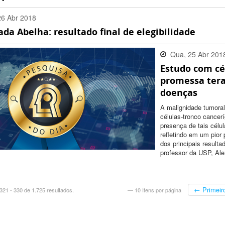
26 Abr 2018
a Abelha: resultado final de elegibilidade
:00 -0300
Qua, 25 Abr 201
Estudo com cé
15:33:00 -0300
promessa tera
doenças
A malignidade tumora
células-tronco cancer
presença de tais célul
refletindo em um pior
dos principais result
professor da USP, Ale
← Primeir
21 - 330 de 1.725 resultados.
— 10 Itens por página