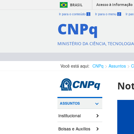
Acesso à informação
BRASIL
Ir para o conteúdo
1
Ir para o menu
2
Ir pa
CNPq
MINISTÉRIO DA CIÊNCIA, TECNOLOGI
Você está aqui:
CNPq
Assuntos
C
Not
ASSUNTOS
Institucional
Bolsas e Auxílios