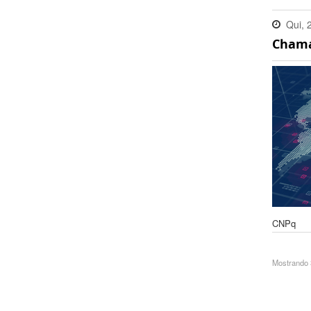
Qui, 
Chamad
18:45
CNPq
Mostrando 3