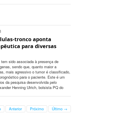
8
lulas-tronco aponta
pêutica para diversas
l tem sido associada à presença de
ígenas, sendo que, quanto maior a
as, mais agressivo o tumor é classificado,
 prognóstico para o paciente. Este é um
ados da pesquisa desenvolvida pelo
xander Henning Ulrich, bolsista PQ do
o
Anterior
Próximo
Último →