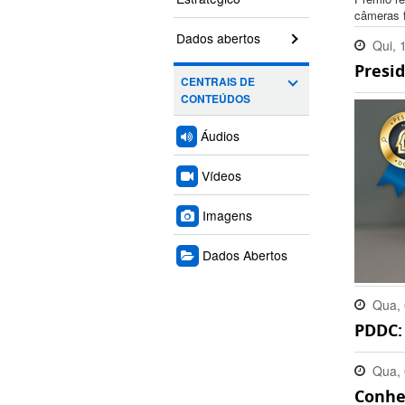
câmeras f
Dados abertos
Qui, 
Presi
15:40
CENTRAIS DE
CONTEÚDOS
Áudios
Vídeos
Imagens
Dados Abertos
Qua, 
PDDC:
11:39
Qua, 
Conhe
09:10