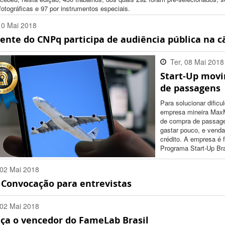
otográficas e 97 por instrumentos especiais.
10 Mai 2018
dente do CNPq participa de audiência pública na 
:00 -0300
Ter, 08 Mai 2018
Start-Up mov
08:08:00 -0300
de passagens
Para solucionar dificu
empresa mineira MaxMi
de compra de passag
gastar pouco, e vend
crédito. A empresa é 
Programa Start-Up Br
02 Mai 2018
 Convocação para entrevistas
:00 -0300
02 Mai 2018
ça o vencedor do FameLab Brasil
:00 -0300