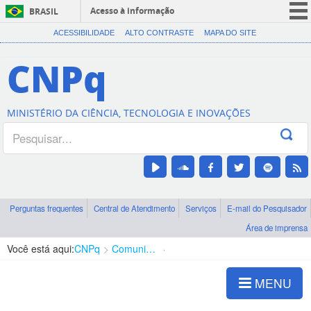
Acesso à informação
BRASIL
CORONAVÍRUS (COVID-19)
ACESSIBILIDADE
ALTO CONTRASTE
MAPA DO SITE
Participe
CNPq
Serviços
Legislação
MINISTÉRIO DA CIÊNCIA, TECNOLOGIA E INOVAÇÕES
Canais
Perguntas frequentes
Central de Atendimento
Serviços
E-mail do Pesquisador
Área de imprensa
Você está aqui:
CNPq
Comunicação
Notícias CNPq
MENU