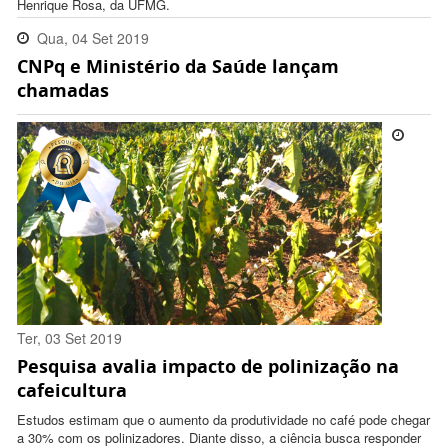
Henrique Rosa, da UFMG.
Qua, 04 Set 2019
CNPq e Ministério da Saúde lançam
15:47:00 -0300
chamadas
Ter, 03 Set 2019
Pesquisa avalia impacto de polinização na
16:38:00 -0300
cafeicultura
Estudos estimam que o aumento da produtividade no café pode chegar
a 30% com os polinizadores. Diante disso, a ciência busca responder