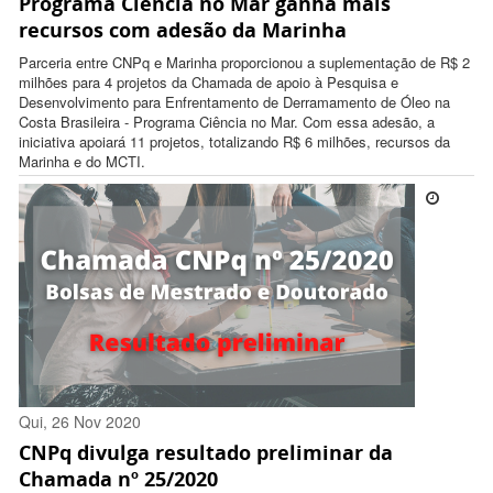
Programa Ciência no Mar ganha mais
12:31:00 -0300
recursos com adesão da Marinha
Parceria entre CNPq e Marinha proporcionou a suplementação de R$ 2
milhões para 4 projetos da Chamada de apoio à Pesquisa e
Desenvolvimento para Enfrentamento de Derramamento de Óleo na
Costa Brasileira - Programa Ciência no Mar. Com essa adesão, a
iniciativa apoiará 11 projetos, totalizando R$ 6 milhões, recursos da
Marinha e do MCTI.
Qui, 26 Nov 2020
CNPq divulga resultado preliminar da
17:37:00 -0300
Chamada nº 25/2020