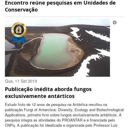
Encontro reúne pesquisas em Unidades de
10:19:00 -0300
Conservação
Qua, 11 Set 2019
Publicação inédita aborda fungos
15:05:00 -0300
exclusivamente antárticos
Estudo fruto de 12 anos de pesquisa na Antártica resultou na
publicação Fungi of Antarctica: Diversity, Ecology and Biotechnological
Applications, primeiro livro sobre fungos exclusivamente antárticos. A
pesquisa integra as atividades do PROANTAR e é financiada pelo
CNPq. A publicação foi Idealizada e organizada pelo Professor Luiz