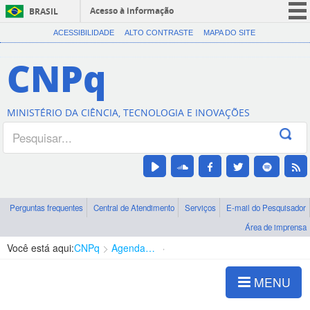
Acesso à informação
BRASIL
CORONAVÍRUS (COVID-19)
ACESSIBILIDADE
ALTO CONTRASTE
MAPA DO SITE
Participe
CNPq
Serviços
Legislação
MINISTÉRIO DA CIÊNCIA, TECNOLOGIA E INOVAÇÕES
Canais
Perguntas frequentes
Central de Atendimento
Serviços
E-mail do Pesquisador
Área de imprensa
Você está aqui:
CNPq
Agenda de autoridades
Diretoria - DABS
MENU