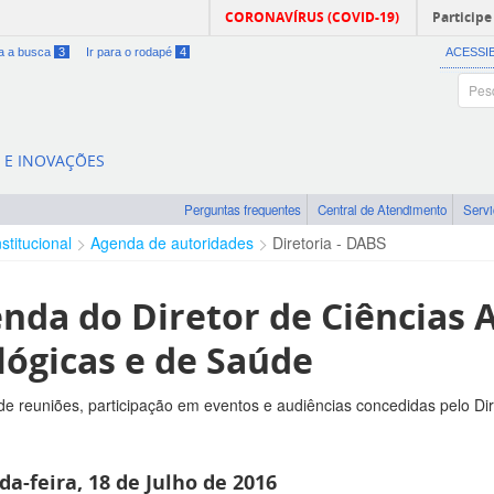
CORONAVÍRUS (COVID-19)
Participe
ra a busca
3
Ir para o rodapé
4
ACESSI
A E INOVAÇÕES
Perguntas frequentes
Central de Atendimento
Serv
nstitucional
Agenda de autoridades
Diretoria - DABS
nda do Diretor de Ciências A
lógicas e de Saúde
e reuniões, participação em eventos e audiências concedidas pelo Di
a-feira, 18 de Julho de 2016