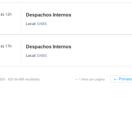
 às 12h
Despachos Internos
Local:
DABS
 às 17h
Despachos Internos
Local:
DABS
← Primeir
625 - 625 de 688 resultados.
— 1 Itens por página