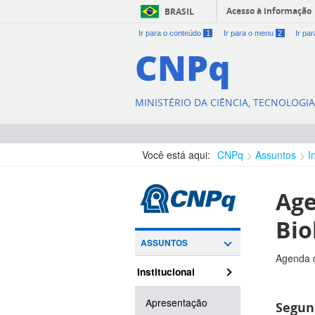
Acesso à informação
BRASIL
Ir para o conteúdo
1
Ir para o menu
2
Ir pa
CNPq
MINISTÉRIO DA CIÊNCIA, TECNOLOGI
Você está aqui:
CNPq
Assuntos
I
Age
Bio
ASSUNTOS
Agenda d
Institucional
Apresentação
Segund