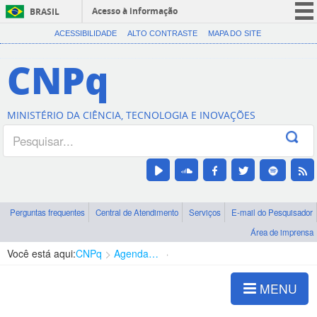
Acesso à informação
BRASIL
CORONAVÍRUS (COVID-19)
ACESSIBILIDADE
ALTO CONTRASTE
MAPA DO SITE
Participe
CNPq
Serviços
Legislação
MINISTÉRIO DA CIÊNCIA, TECNOLOGIA E INOVAÇÕES
Canais
Perguntas frequentes
Central de Atendimento
Serviços
E-mail do Pesquisador
Área de imprensa
Você está aqui:
CNPq
Agenda de autoridades
Diretoria - DABS
MENU