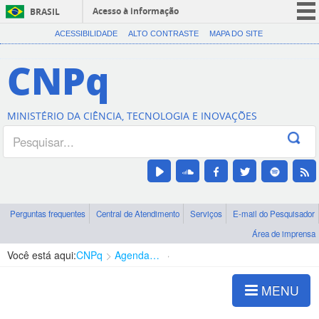
Acesso à informação
BRASIL
CORONAVÍRUS (COVID-19)
ACESSIBILIDADE
ALTO CONTRASTE
MAPA DO SITE
Participe
CNPq
Serviços
Legislação
MINISTÉRIO DA CIÊNCIA, TECNOLOGIA E INOVAÇÕES
Canais
Perguntas frequentes
Central de Atendimento
Serviços
E-mail do Pesquisador
Área de imprensa
Você está aqui:
CNPq
Agenda de autoridades
Diretoria - DABS
MENU