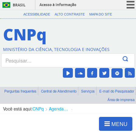
Acesso à informação
BRASIL
CORONAVÍRUS (COVID-19)
ACESSIBILIDADE
ALTO CONTRASTE
MAPA DO SITE
Participe
CNPq
Serviços
Legislação
MINISTÉRIO DA CIÊNCIA, TECNOLOGIA E INOVAÇÕES
Canais
Perguntas frequentes
Central de Atendimento
Serviços
E-mail do Pesquisador
Área de imprensa
Você está aqui:
CNPq
Agenda de autoridades
Diretoria - DABS
MENU