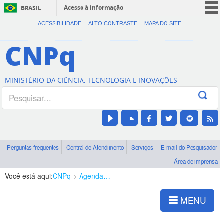
Acesso à informação
BRASIL
CORONAVÍRUS (COVID-19)
ACESSIBILIDADE
ALTO CONTRASTE
MAPA DO SITE
Participe
CNPq
Serviços
Legislação
MINISTÉRIO DA CIÊNCIA, TECNOLOGIA E INOVAÇÕES
Canais
Perguntas frequentes
Central de Atendimento
Serviços
E-mail do Pesquisador
Área de imprensa
Você está aqui:
CNPq
Agenda de autoridades
Diretoria - DABS
MENU