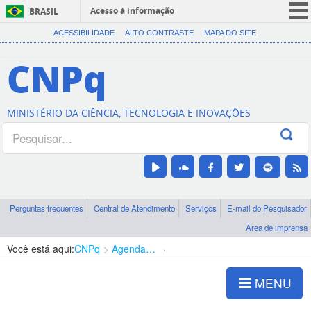
Acesso à informação
BRASIL
CORONAVÍRUS (COVID-19)
ACESSIBILIDADE
ALTO CONTRASTE
MAPA DO SITE
Participe
CNPq
Serviços
Legislação
MINISTÉRIO DA CIÊNCIA, TECNOLOGIA E INOVAÇÕES
Canais
Perguntas frequentes
Central de Atendimento
Serviços
E-mail do Pesquisador
Área de imprensa
Você está aqui:
CNPq
Agenda de autoridades
Diretoria - DABS
MENU