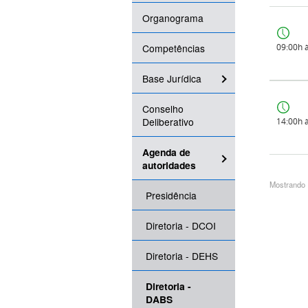
Organograma
Competências
09:00h 
Base Jurídica
Conselho
Deliberativo
14:00h 
Agenda de
autoridades
Mostrando 1
Presidência
Diretoria - DCOI
Diretoria - DEHS
Diretoria -
DABS