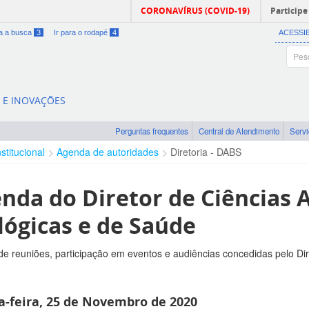
CORONAVÍRUS (COVID-19)
Participe
ra a busca
3
Ir para o rodapé
4
ACESSI
A E INOVAÇÕES
Perguntas frequentes
Central de Atendimento
Serv
nstitucional
Agenda de autoridades
Diretoria - DABS
nda do Diretor de Ciências A
lógicas e de Saúde
e reuniões, participação em eventos e audiências concedidas pelo Di
a-feira, 25 de Novembro de 2020