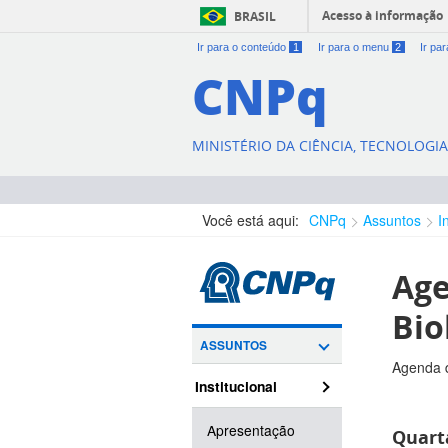
Acesso à informação
BRASIL
Ir para o conteúdo
1
Ir para o menu
2
Ir pa
CNPq
MINISTÉRIO DA CIÊNCIA, TECNOLOGI
Você está aqui:
CNPq
Assuntos
I
Age
Bio
ASSUNTOS
Agenda d
Institucional
Apresentação
Quart