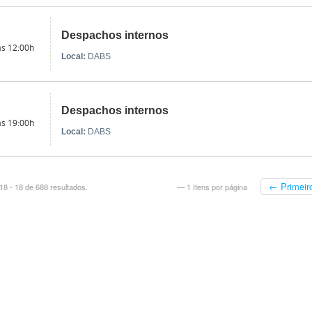
Despachos internos
às 12:00h
Local:
DABS
Despachos internos
às 19:00h
Local:
DABS
← Primeir
8 - 18 de 688 resultados.
— 1 Itens por página