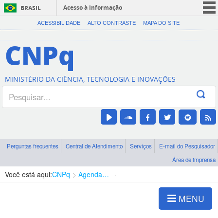
Acesso à informação
BRASIL
CORONAVÍRUS (COVID-19)
ACESSIBILIDADE
ALTO CONTRASTE
MAPA DO SITE
Participe
CNPq
Serviços
Legislação
MINISTÉRIO DA CIÊNCIA, TECNOLOGIA E INOVAÇÕES
Canais
Perguntas frequentes
Central de Atendimento
Serviços
E-mail do Pesquisador
Área de imprensa
Você está aqui:
CNPq
Agenda de autoridades
Diretoria - DABS
MENU