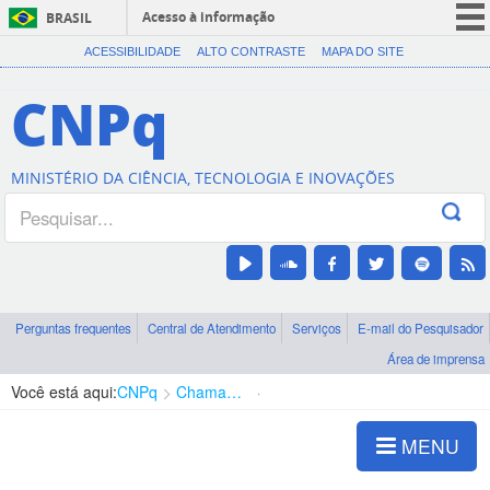
Acesso à informação
BRASIL
CORONAVÍRUS (COVID-19)
ACESSIBILIDADE
ALTO CONTRASTE
MAPA DO SITE
Participe
CNPq
Serviços
Legislação
MINISTÉRIO DA CIÊNCIA, TECNOLOGIA E INOVAÇÕES
Canais
Perguntas frequentes
Central de Atendimento
Serviços
E-mail do Pesquisador
Área de imprensa
Você está aqui:
CNPq
Chamadas
Chamadas públicas
MENU