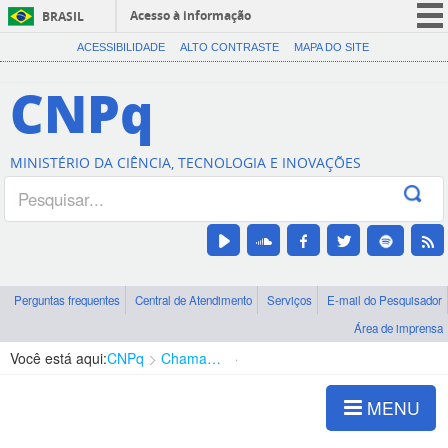
Acesso à informação
BRASIL
CORONAVÍRUS (COVID-19)
ACESSIBILIDADE
ALTO CONTRASTE
MAPA DO SITE
Participe
CNPq
Serviços
Legislação
MINISTÉRIO DA CIÊNCIA, TECNOLOGIA E INOVAÇÕES
Canais
Perguntas frequentes
Central de Atendimento
Serviços
E-mail do Pesquisador
Área de imprensa
Você está aqui:
CNPq
Chamadas
Chamadas públicas
MENU