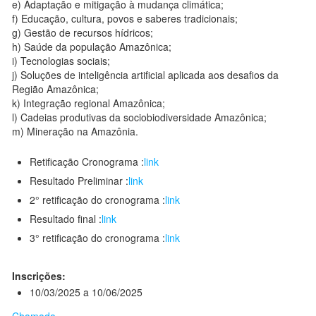
e) Adaptação e mitigação à mudança climática;
f) Educação, cultura, povos e saberes tradicionais;
g) Gestão de recursos hídricos;
h) Saúde da população Amazônica;
i) Tecnologias sociais;
j) Soluções de inteligência artificial aplicada aos desafios da
Região Amazônica;
k) Integração regional Amazônica;
l) Cadeias produtivas da sociobiodiversidade Amazônica;
m) Mineração na Amazônia.
Retificação Cronograma :
link
Resultado Preliminar :
link
2° retificação do cronograma :
link
Resultado final :
link
3° retificação do cronograma :
link
Inscrições:
10/03/2025 a 10/06/2025